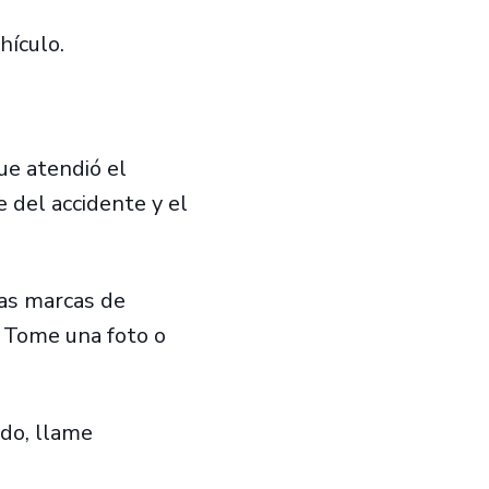
ehículo.
ue atendió el
 del accidente y el
las marcas de
. Tome una foto o
ado, llame