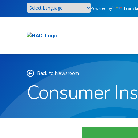
Skip
Powered by
Transl
to
main
content
Back to Newsroom
Consumer Ins