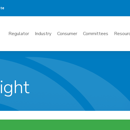
ate
Mega
Regulator
Industry
Consumer
Committees
Resourc
Menu
ight